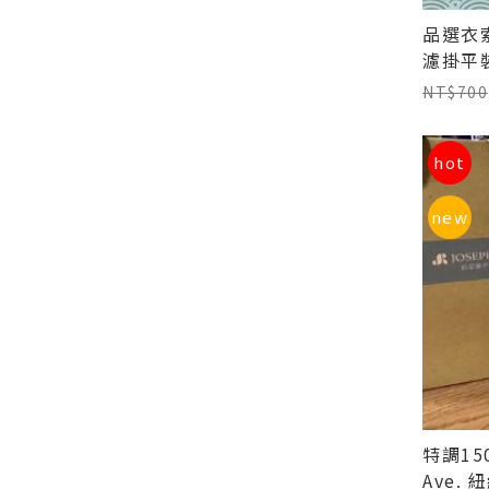
品選衣索
濾掛平
NT$700
hot
new
特調15
Ave.