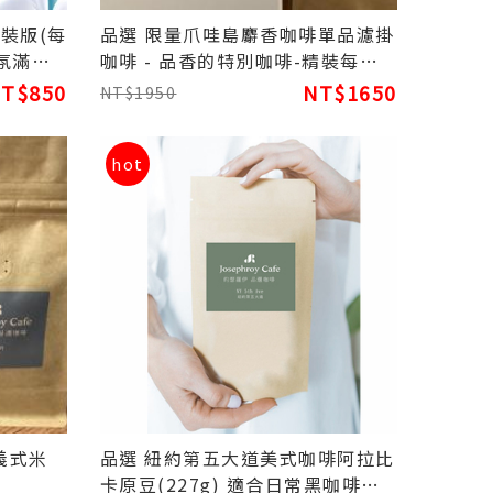
裝版(每
品選 限量爪哇島麝香咖啡單品濾掛
香氛滿滿
咖啡 - 品香的特別咖啡-精裝每盒
10包裝
T$850
NT$1650
NT$1950
hot
 義式米
品選 紐約第五大道美式咖啡阿拉比
卡原豆(227g) 適合日常黑咖啡飲