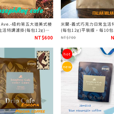
th Ave.-紐約第五大道美式榛
米蘭-義式巧克力日常生活
活特調濾掛(每包12g)平
(每包12g)平裝版，每10
每10包為一盒
NT$600
N
NT$700
hot
new