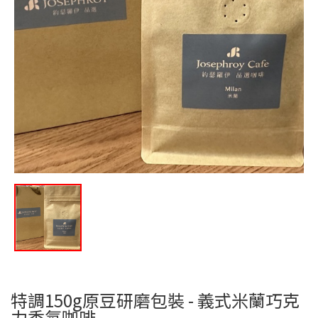
特調150g原豆研磨包裝 - 義式米蘭巧克
力香氛咖啡