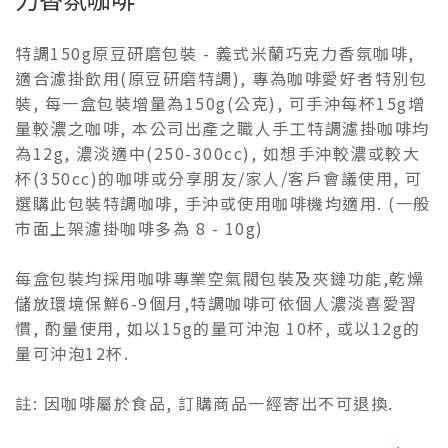
特調150g原豆研磨包裝 - 義式米蘭巧克力香氛咖啡,
適合濾掛飲用(原豆研磨特調), 專為咖啡愛好者特別包
裝, 每一盒包裝增量為150g(公克), 可手沖每杯15g增
量較濃之咖啡, 本公司出產之職人手工特調濾掛咖啡均
為12g, 濃淡適中(250-300cc), 如想手沖較濃或較大
杯(350cc)的咖啡或分享朋友/家人/客戶會議使用, 可
選購此包裝特調咖啡, 手沖或使用咖啡機均適用. (一般
市面上架濾掛咖啡多為 8 - 10g)
每盒包裝均採用咖啡專業空氣閥包裝及夾鏈功能,乾燥
儲放環境保鮮6-9個月,特調咖啡可依個人濃淡喜愛習
慣, 酌量使用, 如以15g的量可沖泡 10杯, 或以12g的
量可沖泡12杯.
註: 因咖啡屬於食品, 訂購商品一經寄出不可退換.