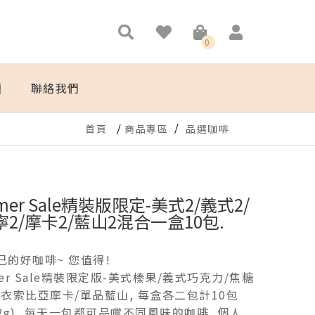
0
題
聯絡我們
首頁
商品專區
品選咖啡
mer Sale精裝版限定-美式2/義式2/
2/摩卡2/藍山2混合一盒10包.
已的好咖啡~ 您值得!
er Sale精裝限定版-美式榛果/義式巧克力/焦糖
/衣索比亞摩卡/單品藍山, 每盒各二包計10包
2g), 每天一包都可品嚐不同風味的咖啡, 個人