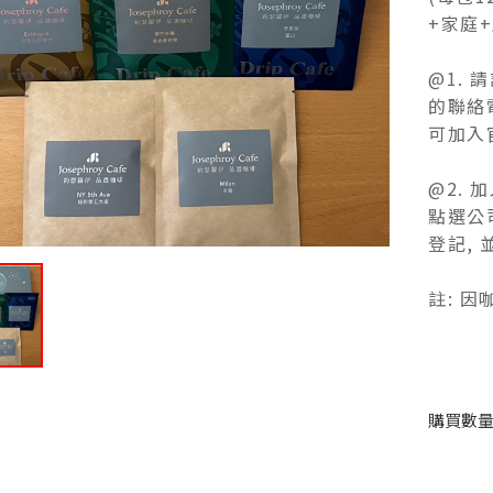
+家庭
@1.
的聯絡
可加入官方
@2. 
點選公
登記,
註: 
購買數量 