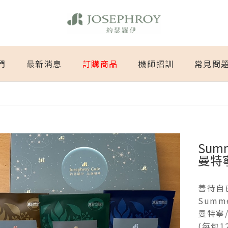
們
最新消息
訂購商品
機師招訓
常見問
Sum
曼特寧
善待自
Summ
曼特寧
(每包1