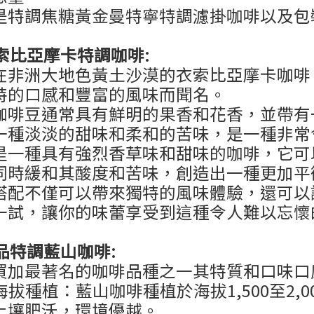
是特調焦糖黃金曼特寧特調濾掛咖啡以及包
索比亞摩卡特調咖啡:
在非洲大地色黃土沙漠的衣索比亞摩卡咖啡
特的口感和豐富的風味而聞名。
咖啡豆通常具有鮮明的果香和花香，並帶有
一種淡淡的甜味和柔和的苦味，是一種非常
是一種具有強烈香草味和甜味的咖啡，它可
同時緩和其酸度和苦味，創造出一種更加平
搭配不僅可以帶來獨特的風味體驗，還可以
一試，讓你的味蕾享受到這種令人難以忘懷
品特調藍山咖啡:
買加最著名的咖啡品種之一其特質和口味口
高海拔種植：藍山咖啡種植於海拔1,500至2
土壤肥沃，環境優越。