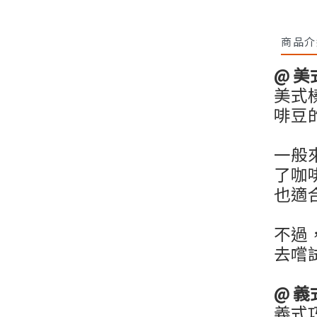
商品介
@
美
美式
啡豆
一般
了咖
也適
不過
去嚐
@
義
義式