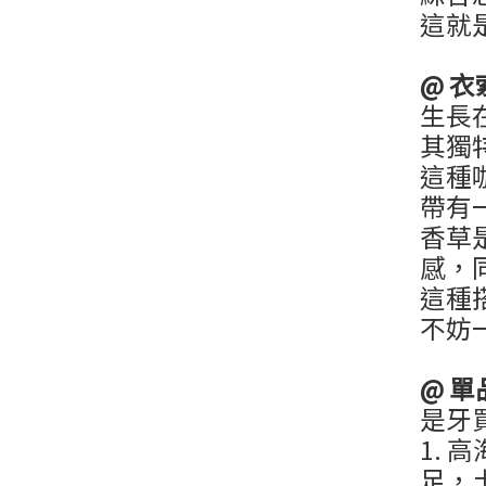
這就
@
衣
生長
其獨
這種
帶有
香草
感，
這種
不妨
@
單
是牙
1. 
足，