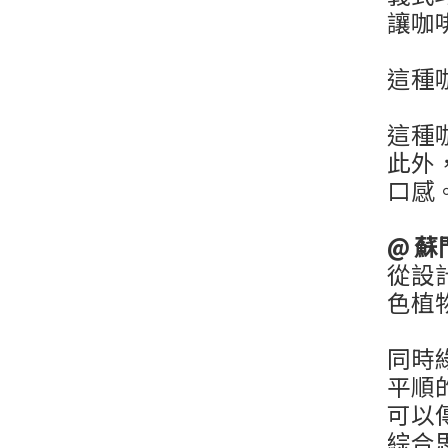
讓咖
這種
這種
​此
口感
@
蘇
從設
色植
同時
平順
可以
綜合