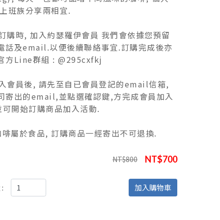
+上班族分享兩相宜.
 請訂購時, 加入約瑟羅伊會員 我們會依據您預留
電話及email.以便後續聯絡事宜.訂購完成後亦
Line群組 : @295cxfkj
加入會員後, 請先至自已會員登記的email信箱,
司寄出的email,並點選確認鍵,方完成會員加入
 並可開始訂購商品加入活動.
因咖啡屬於食品, 訂購商品一經寄出不可退換.
NT$700
NT$800
:
加入購物車